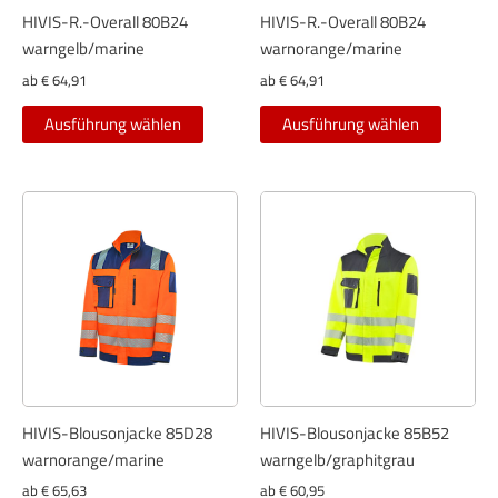
gewählt
gewählt
HIVIS-R.-Overall 80B24
HIVIS-R.-Overall 80B24
werden
werden
warngelb/marine
warnorange/marine
ab
€
64,91
ab
€
64,91
Dieses
Dieses
Ausführung wählen
Ausführung wählen
Produkt
Produkt
weist
weist
mehrere
mehrer
Varianten
Variant
auf.
auf.
Die
Die
Optionen
Optione
können
können
auf
auf
der
der
Produktseite
Produkt
gewählt
gewählt
HIVIS-Blousonjacke 85D28
HIVIS-Blousonjacke 85B52
werden
werden
warnorange/marine
warngelb/graphitgrau
ab
€
65,63
ab
€
60,95