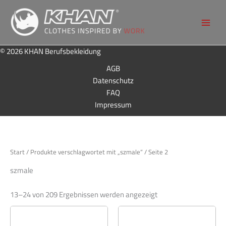
Zum
Inhalt
KHAN
Berufsbeklei
Main
springen
dung
Menu
© 2026 KHAN Berufsbekleidung
AGB
Datenschutz
FAQ
Impressum
Start
/
Produkte verschlagwortet mit „szmale“
/ Seite 2
szmale
13–24 von 209 Ergebnissen werden angezeigt