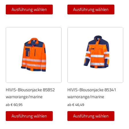
Dieses
Dieses
Ausführung wählen
Ausführung wählen
Produkt
Produkt
weist
weist
mehrere
mehrer
Varianten
Variant
auf.
auf.
Die
Die
Optionen
Optione
können
können
auf
auf
der
der
Produktseite
Produkt
gewählt
gewählt
HIVIS-Blousonjacke 85B52
HIVIS-Blousonjacke 85341
werden
werden
warnorange/marine
warnorange/marine
ab
€
60,95
ab
€
46,49
Dieses
Dieses
Ausführung wählen
Ausführung wählen
Produkt
Produkt
weist
weist