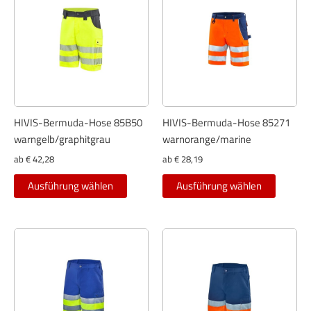
HIVIS-Bermuda-Hose 85B50
HIVIS-Bermuda-Hose 85271
warngelb/graphitgrau
warnorange/marine
ab
€
42,28
ab
€
28,19
Dieses
Dieses
Ausführung wählen
Ausführung wählen
Produkt
Produkt
weist
weist
mehrere
mehrer
Varianten
Variant
auf.
auf.
Die
Die
Optionen
Optione
können
können