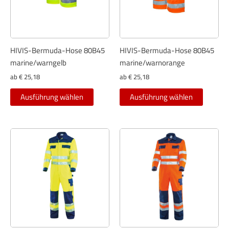
auf
auf
der
der
Produktseite
Produkt
gewählt
gewählt
HIVIS-Bermuda-Hose 80B45
HIVIS-Bermuda-Hose 80B45
werden
werden
marine/warngelb
marine/warnorange
ab
€
25,18
ab
€
25,18
Dieses
Dieses
Ausführung wählen
Ausführung wählen
Produkt
Produkt
weist
weist
mehrere
mehrer
Varianten
Variant
auf.
auf.
Die
Die
Optionen
Optione
können
können
auf
auf
der
der
Produktseite
Produkt