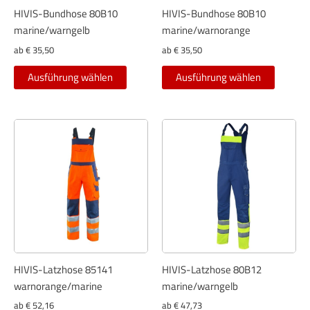
gewählt
gewählt
HIVIS-Bundhose 80B10
HIVIS-Bundhose 80B10
werden
werden
marine/warngelb
marine/warnorange
ab
€
35,50
ab
€
35,50
Dieses
Dieses
Ausführung wählen
Ausführung wählen
Produkt
Produkt
weist
weist
mehrere
mehrer
Varianten
Variant
auf.
auf.
Die
Die
Optionen
Optione
können
können
auf
auf
der
der
Produktseite
Produkt
gewählt
gewählt
HIVIS-Latzhose 85141
HIVIS-Latzhose 80B12
werden
werden
warnorange/marine
marine/warngelb
ab
€
52,16
ab
€
47,73