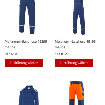
Multinorm-Bundhose 18295
Multinorm-Latzhose 18195
marine
marine
ab
€
66,00
ab
€
83,20
Dieses
Dieses
Ausführung wählen
Ausführung wählen
Produkt
Produkt
weist
weist
mehrere
mehrer
Varianten
Variant
auf.
auf.
Die
Die
Optionen
Optione
können
können