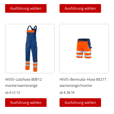
Dieses
Dieses
Ausführung wählen
Ausführung wählen
Produkt
Produkt
weist
weist
mehrere
mehrer
Varianten
Variant
auf.
auf.
Die
Die
Optionen
Optione
können
können
auf
auf
der
der
Produktseite
Produkt
gewählt
gewählt
HIVIS-Latzhose 80B12
HIVIS-Bermuda-Hose 85271
werden
werden
marine/warnorange
warnorange/marine
ab
€
47,73
ab
€
28,19
Dieses
Dieses
Ausführung wählen
Ausführung wählen
Produkt
Produkt
weist
weist