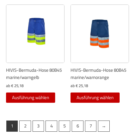
mehrere
mehrer
Varianten
Variant
auf.
auf.
Die
Die
Optionen
Optione
können
können
auf
auf
der
der
Produktseite
Produkt
gewählt
gewählt
HIVIS-Bermuda-Hose 80B45
HIVIS-Bermuda-Hose 80B45
werden
werden
marine/warngelb
marine/warnorange
ab
€
25,18
ab
€
25,18
Dieses
Dieses
Ausführung wählen
Ausführung wählen
Produkt
Produkt
weist
weist
mehrere
mehrer
Varianten
Variant
1
2
3
4
5
6
7
→
auf.
auf.