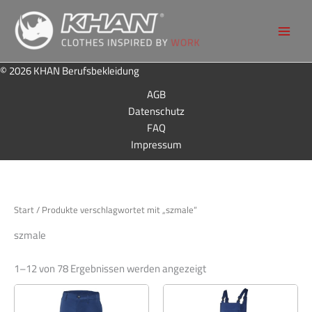
Zum
Inhalt
KHAN
Berufsbeklei
Main
springen
dung
Menu
© 2026 KHAN Berufsbekleidung
AGB
Datenschutz
FAQ
Impressum
Start
/ Produkte verschlagwortet mit „szmale“
szmale
1–12 von 78 Ergebnissen werden angezeigt