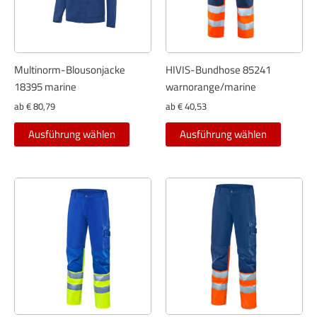
auf
auf
der
der
Produktseite
Produkt
gewählt
gewählt
Multinorm-Blousonjacke
HIVIS-Bundhose 85241
werden
werden
18395 marine
warnorange/marine
ab
€
80,79
ab
€
40,53
Dieses
Dieses
Ausführung wählen
Ausführung wählen
Produkt
Produkt
weist
weist
mehrere
mehrer
Varianten
Variant
auf.
auf.
Die
Die
Optionen
Optione
können
können
auf
auf
der
der
Produktseite
Produkt