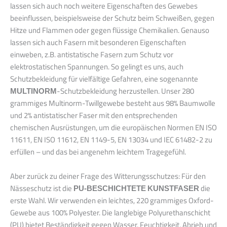
lassen sich auch noch weitere Eigenschaften des Gewebes
beeinflussen, beispielsweise der Schutz beim Schweißen, gegen
Hitze und Flammen oder gegen flüssige Chemikalien. Genauso
lassen sich auch Fasern mit besonderen Eigenschaften
einweben, z.B. antistatische Fasern zum Schutz vor
elektrostatischen Spannungen. So gelingt es uns, auch
Schutzbekleidung für vielfältige Gefahren, eine sogenannte
MULTINORM
-Schutzbekleidung herzustellen. Unser 280
grammiges Multinorm-Twillgewebe besteht aus 98% Baumwolle
und 2% antistatischer Faser mit den entsprechenden
chemischen Ausrüstungen, um die europäischen Normen EN ISO
11611, EN ISO 11612, EN 1149-5, EN 13034 und IEC 61482-2 zu
erfüllen – und das bei angenehm leichtem Tragegefühl.
Aber zurück zu deiner Frage des Witterungsschutzes: Für den
Nässeschutz ist die
PU-BESCHICHTETE KUNSTFASER
die
erste Wahl. Wir verwenden ein leichtes, 220 grammiges Oxford-
Gewebe aus 100% Polyester. Die langlebige Polyurethanschicht
(PU) bietet Beständigkeit gegen Wasser, Feuchtigkeit, Abrieb und