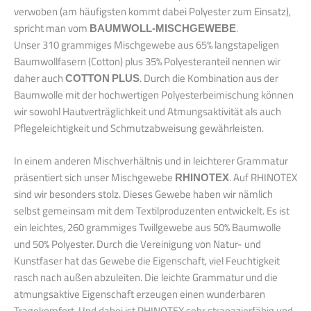
verwoben (am häufigsten kommt dabei Polyester zum Einsatz),
spricht man vom
BAUMWOLL-MISCHGEWEBE
.
Unser 310 grammiges Mischgewebe aus 65% langstapeligen
Baumwollfasern (Cotton) plus 35% Polyesteranteil nennen wir
daher auch
COTTON PLUS
. Durch die Kombination aus der
Baumwolle mit der hochwertigen Polyesterbeimischung können
wir sowohl Hautverträglichkeit und Atmungsaktivität als auch
Pflegeleichtigkeit und Schmutzabweisung gewährleisten.
In einem anderen Mischverhältnis und in leichterer Grammatur
präsentiert sich unser Mischgewebe
RHINOTEX
. Auf RHINOTEX
sind wir besonders stolz. Dieses Gewebe haben wir nämlich
selbst gemeinsam mit dem Textilproduzenten entwickelt. Es ist
ein leichtes, 260 grammiges Twillgewebe aus 50% Baumwolle
und 50% Polyester. Durch die Vereinigung von Natur- und
Kunstfaser hat das Gewebe die Eigenschaft, viel Feuchtigkeit
rasch nach außen abzuleiten. Die leichte Grammatur und die
atmungsaktive Eigenschaft erzeugen einen wunderbaren
Tragekomfort. Und dabei ist RHINOTEX sehr strapazierfähig und